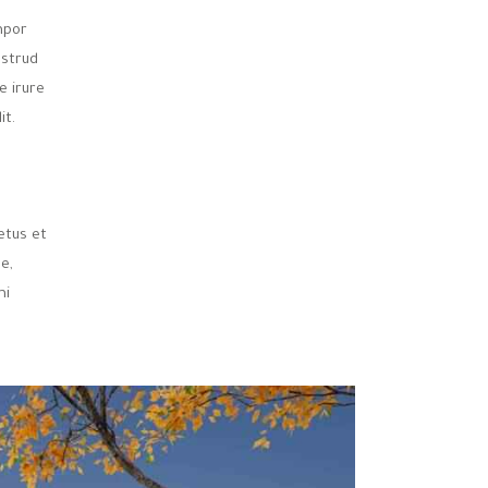
mpor
ostrud
e irure
it.
etus et
e,
mi