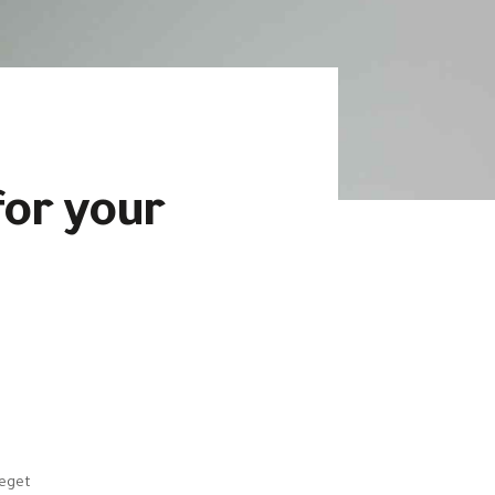
for your
 eget