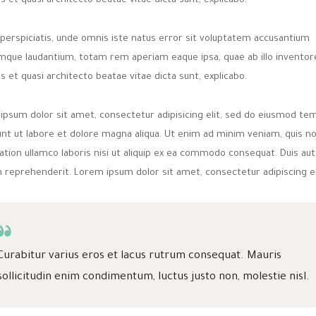
is et quasi architecto beatae vitae dicta sunt, explicabo.
 perspiciatis, unde omnis iste natus error sit voluptatem accusantium
mque laudantium, totam rem aperiam eaque ipsa, quae ab illo inventor
is et quasi architecto beatae vitae dicta sunt, explicabo.
ipsum dolor sit amet, consectetur adipisicing elit, sed do eiusmod te
dunt ut labore et dolore magna aliqua. Ut enim ad minim veniam, quis n
ation ullamco laboris nisi ut aliquip ex ea commodo consequat. Duis aut
n reprehenderit. Lorem ipsum dolor sit amet, consectetur adipiscing el
Curabitur varius eros et lacus rutrum consequat. Mauris
sollicitudin enim condimentum, luctus justo non, molestie nisl.