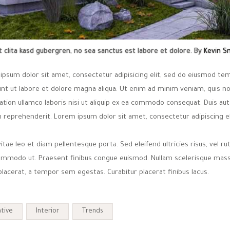
t clita kasd gubergren, no sea sanctus est labore et dolore. By
Kevin S
ipsum dolor sit amet, consectetur adipisicing elit, sed do eiusmod te
dunt ut labore et dolore magna aliqua. Ut enim ad minim veniam, quis n
ation ullamco laboris nisi ut aliquip ex ea commodo consequat. Duis aut
n reprehenderit. Lorem ipsum dolor sit amet, consectetur adipiscing el
itae leo et diam pellentesque porta. Sed eleifend ultricies risus, vel r
ommodo ut. Praesent finibus congue euismod. Nullam scelerisque mass
lacerat, a tempor sem egestas. Curabitur placerat finibus lacus.
tive
Interior
Trends