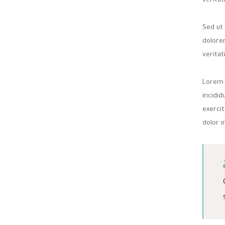
veritat
Sed ut
dolore
veritat
Lorem 
incidi
exercit
dolor i