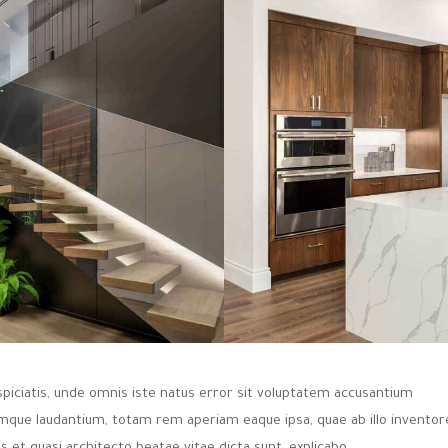
spiciatis, unde omnis iste natus error sit voluptatem accusantium
mque laudantium, totam rem aperiam eaque ipsa, quae ab illo inventor