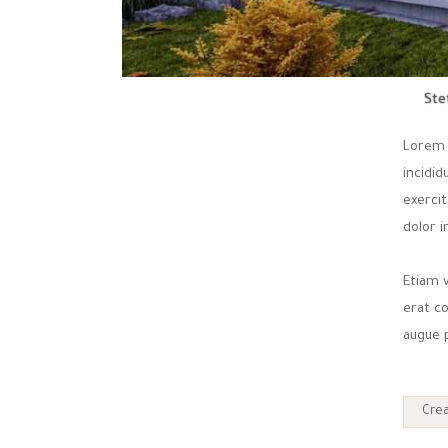
Ste
Lorem 
incidi
exercit
dolor i
Etiam v
erat c
augue p
Crea