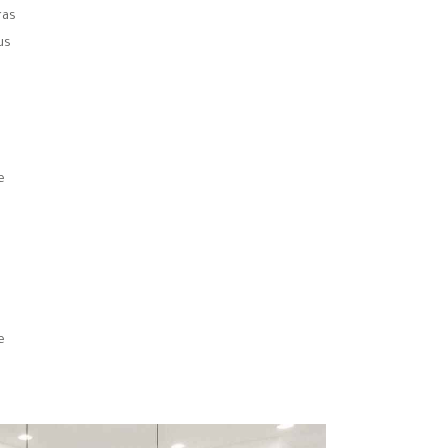
ras
us
e
e