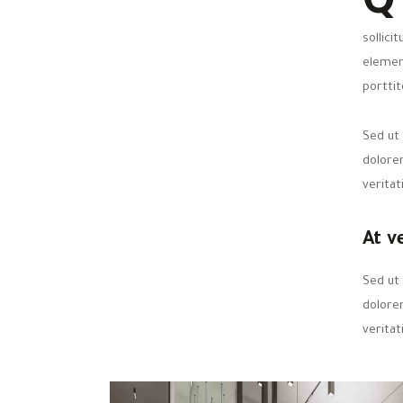
Q
sollici
elemen
porttit
Sed ut
dolore
veritat
At v
Sed ut
dolore
veritat