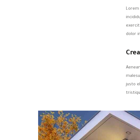
Lorem 
incidi
exercit
dolor i
Crea
Aenean
malesua
justo e
tristiq