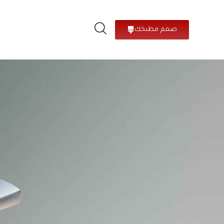
صمم مطبخك