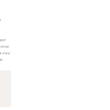
e
mpor
ostrud
e irure
it.