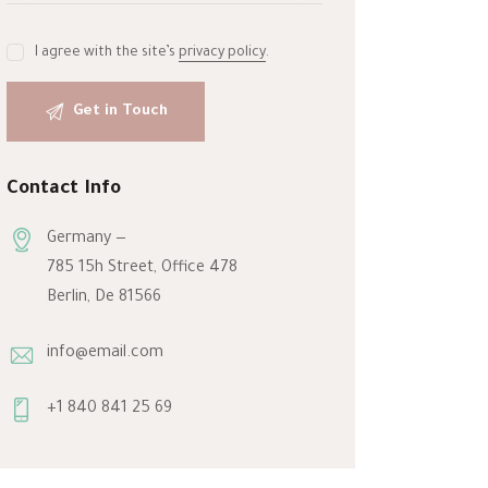
I agree with the site’s
privacy policy
.
Contact Info
Germany —
785 15h Street, Office 478
Berlin, De 81566
info@email.com
+1 840 841 25 69